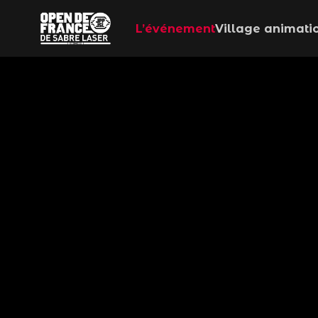
L’événement
Village animati